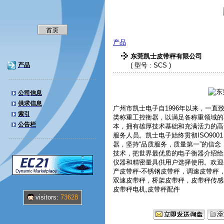
产品
东莞凯士皮带秤有限公司
产品
( 型号 : SCS )
公司信息
供求信息
广州市凯士电子自1996年以来，一
索引
类称重工控衡器，以满足各称重领域的
公告栏
本，拥有雄厚技术基础和充满活力的高
服务人员。凯士电子始终贯彻ISO900
器，坚持“品质服务，质量第一”的信
技术，把世界最优质的电子衡器介绍给
仪器和精密量具供用户选择使用。欢迎
产皮带秤-不锈钢皮带秤，调速皮带秤
双速皮带秤，桥架皮带秤，皮带秤传感器
皮带秤电机,皮带秤配件
visitors:
73628