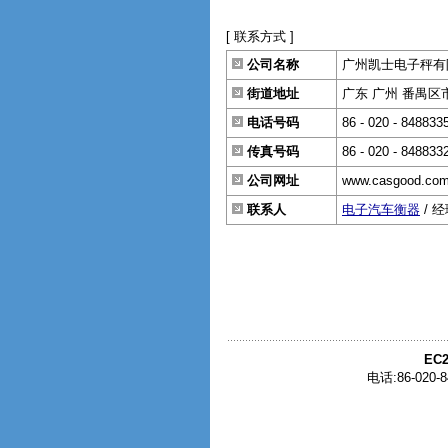
[ 联系方式 ]
公司名称
广州凯士电子秤有
街道地址
广东 广州 番禺区市
电话号码
86 - 020 - 848833
传真号码
86 - 020 - 848833
公司网址
www.casgood.co
联系人
电子汽车衡器
/ 
EC2
电话:86-020-8